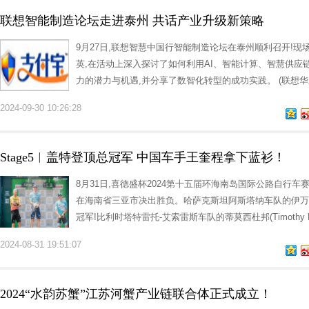
联想智能制造论坛走进泰州 共话产业升级新策略
9月27日,联想智慧中国行智能制造论坛在泰州顺利召开!
英,在活动上深入探讨了如何利用AI、智能计算、智慧供应
力的潜力与机遇,并分享了数智化转型的成功实践。 (联想
2024-09-30 10:26:28
Stage5︱盖特登顶总冠军 中国车手王奎程拿下蓝衫！
8月31日,喜德盛杯2024第十五届环海南岛国际公路自行车
在海南省三亚市决出胜负。哈萨克斯坦阿斯塔纳车队的伊万斯米尔诺
冠军!比利时塔特雷托-艾索雷斯车队的蒂莫西杜邦(Timothy D
2024-08-31 19:51:07
2024“水韵苏蟹”江苏河蟹产业链联合体正式成立！