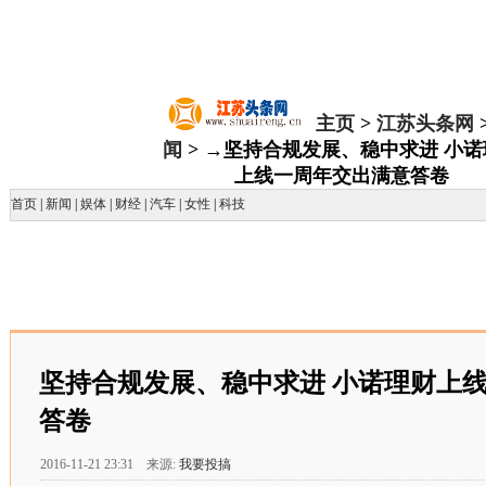
主页
>
江苏头条网
闻
> →坚持合规发展、稳中求进 小诺
上线一周年交出满意答卷
首页
|
新闻
|
娱体
|
财经
|
汽车
|
女性
|
科技
坚持合规发展、稳中求进 小诺理财上
答卷
2016-11-21 23:31 来源:
我要投搞