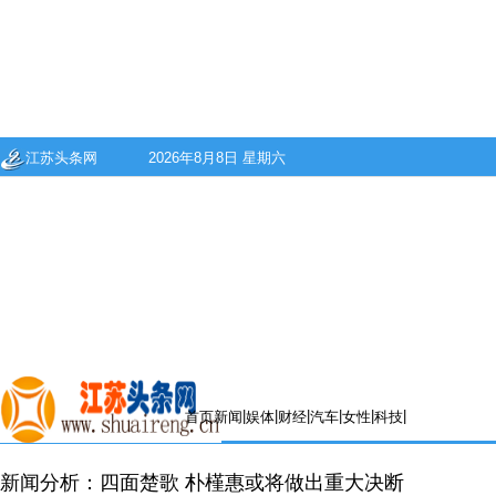
江苏头条网
2026年8月8日 星期六
|
|
|
|
|
|
首页
新闻
娱体
财经
汽车
女性
科技
新闻分析：四面楚歌 朴槿惠或将做出重大决断