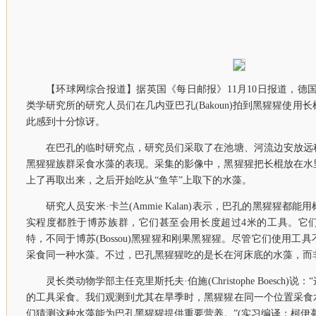
【环球网综合报道】据英国《每日邮报》11月10日报道，德国
类学研究所的研究人员们在几内亚巴孔(Bakoun)拍到黑猩猩使用
此感到十分惊讶。
在巴孔的临时研究点，研究员们采取了在池塘、河流边安放远
黑猩猩族群采食水藻的表现。采集的影像中，黑猩猩把长棍放在水
上了再取出来，之后开始吃从“鱼竿”上取下的水藻。
研究人员安米·卡兰(Ammie Kalan)表示，巴孔的黑猩猩都
实程度都胜于博苏族群，它们甚至会用长度超过4米的工具。它
特，不同于博苏(Bossou)黑猩猩和刚果黑猩猩。尽管它们使用工
采食同一种水藻。不过，巴孔黑猩猩吃的是长在河床底的水藻，而
灵长类动物学部主任克里斯托夫·伯施(Christophe Boesch)
的工具采食。我们观测到尤其在旱季时，黑猩猩在同一个位置采食
们猜测这种水藻能为巴孔黑猩猩提供重要营养。”(实习编译：柯伊蔓