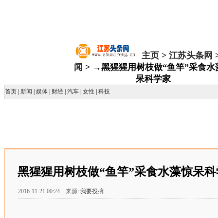
主页
>
江苏头条网
闻
> →黑猩猩用树枝做“鱼竿”采食水
呆科学家
首页
|
新闻
|
娱体
|
财经
|
汽车
|
女性
|
科技
黑猩猩用树枝做“鱼竿”采食水藻惊呆科
2016-11-21 00:24 来源:
我要投搞