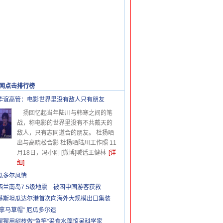
闻点击排行榜
更多>>
华谊高管：电影世界里没有敌人只有朋友
扬回忆起当年陆川与韩寒之间的笔
战，称电影的世界里没有不共戴天的
敌人，只有志同道合的朋友。 杜扬晒
出与高晓松合影 杜扬晒陆川工作照 11
月18日，冯小刚 [微博]喊话王健林
[详
细]
瓜多尔风情
西兰南岛7.5级地震 被困中国游客获救
基斯坦瓜达尔港首次向海外大规模出口集装
巴拿马草帽” 厄瓜多尔造
猩猩用树枝做“鱼竿”采食水藻惊呆科学家