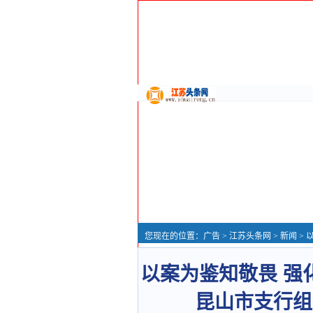
您现在的位置：
广告
>
江苏头条网
>
新闻
> 以
以案为鉴知敬畏 强
昆山市支行组