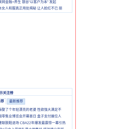
联网金融+养生 银谷“以客户为本” 发起
本女人和服真正用处揭秘 让人脸红不已 丽
示关注榜
推荐
最新推荐
悔娶了个年轻漂亮的老婆 性欲强大满足不
国零售业博览会开幕首日 盒子支付展位人
建联脱鞋退场 CBA22年爆发最震惊一幕引热