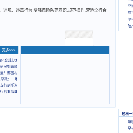
亚
、违规、违章行为,增强风险防范意识,规范操作,营造全行合
前
坚
限
更多>>>
强化合规促发展 ——邮储银行苏州昆山市支行组
便民知识暖人心 ——邮储银行昆山张浦支行开展
量！邢园村“芳华映初心”观影活动温情落幕
业早教：一场重新定义“社区服务”的亲子实验
支行到乐海社区金融宣教
行营业部成功协助公安机关抓获嫌疑人
轻松一
每
星