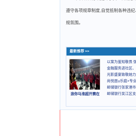
遵守各项规章制度,自觉抵制各种违纪
规氛围。
最新推荐 >>
以案为鉴知敬畏 
金融服务进社区、
光影盛宴致敬她力
尚悦居u乐庭×专
邮储银行张家港市
邮储银行吴江区支
浪你马淮超开赛在