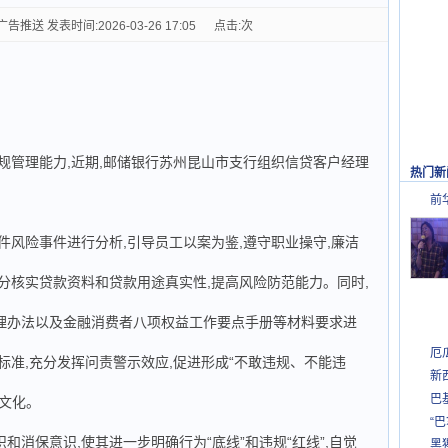
送 发表时间:2026-03-26 17:05 点击:
次
规管理能力,近期,邮储银行苏州昆山市支行组织信贷客户经理
热门新
前
案件风险事件进行分析,引导员工以案为鉴,遵守职业操守,廉洁
充分核实贷款资料和贷款用途真实性,提高风险防范能力。同时,
理办法以及金融消费者八项权益工作要点手册等材料要求进
厄
标准,充分发挥问责警示效应,促进形成“不敢违规、不能违
新
巴
文化。
“
和消保意识,使其进一步明确行为“底线”和违规“红线”,自觉
黑