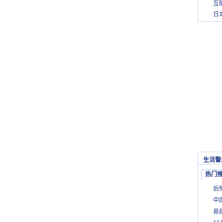
互
日
生活警
热门
后
中
易