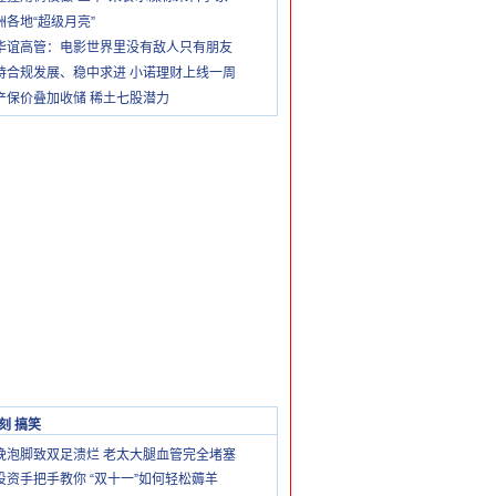
洲各地“超级月亮”
华谊高管：电影世界里没有敌人只有朋友
持合规发展、稳中求进 小诺理财上线一周
产保价叠加收储 稀土七股潜力
刻 搞笑
晚泡脚致双足溃烂 老太大腿血管完全堵塞
投资手把手教你 “双十一”如何轻松薅羊