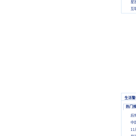
星
互
生活警
热门
后
中
1