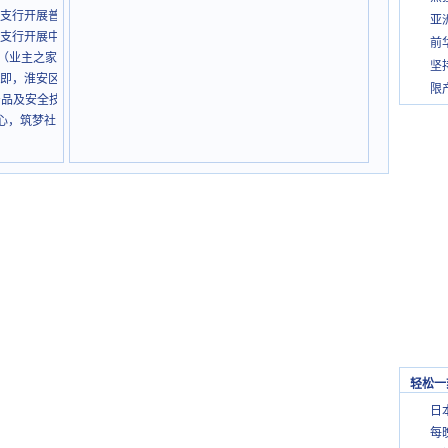
支行开展普法教育
亚
支行开展中医诊疗活动
前
（业主之家）正式开放 打造全龄友好社区
坚
即，淮安区队蓄力备战
限
域产品及安全技术成果参展第八届进口博览会
初心，筑梦社区共护童真
轻松一
日
每