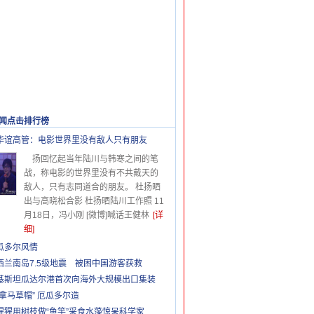
闻点击排行榜
更多>>
华谊高管：电影世界里没有敌人只有朋友
扬回忆起当年陆川与韩寒之间的笔
战，称电影的世界里没有不共戴天的
敌人，只有志同道合的朋友。 杜扬晒
出与高晓松合影 杜扬晒陆川工作照 11
月18日，冯小刚 [微博]喊话王健林
[详
细]
瓜多尔风情
西兰南岛7.5级地震 被困中国游客获救
基斯坦瓜达尔港首次向海外大规模出口集装
巴拿马草帽” 厄瓜多尔造
猩猩用树枝做“鱼竿”采食水藻惊呆科学家