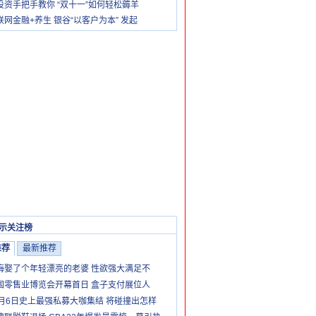
投资手把手教你 “双十一”如何轻松薅羊
联网金融+养生 银谷“以客户为本” 发起
示关注榜
推荐
最新推荐
悔娶了个年轻漂亮的老婆 性欲强大满足不
国零售业博览会开幕首日 盒子支付展位人
1月6日史上最强私募大咖集结 将碰撞出怎样