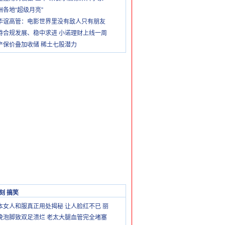
洲各地“超级月亮”
华谊高管：电影世界里没有敌人只有朋友
持合规发展、稳中求进 小诺理财上线一周
产保价叠加收储 稀土七股潜力
刻 搞笑
本女人和服真正用处揭秘 让人脸红不已 丽
晚泡脚致双足溃烂 老太大腿血管完全堵塞