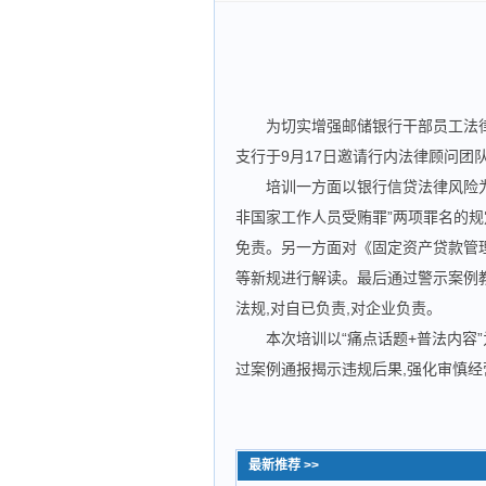
为切实增强邮储银行干部员工法
支行于9月17日邀请行内法律顾问团
培训一方面以银行信贷法律风险
非国家工作人员受贿罪”两项罪名的规
免责。另一方面对《固定资产贷款管
等新规进行解读。最后通过警示案例教
法规,对自已负责,对企业负责。
本次培训以“痛点话题+普法内容
过案例通报揭示违规后果,强化审慎经
最新推荐 >>