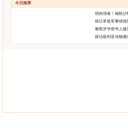
今日推荐
弱肉强食！褐秋沙
韩日草签军事情报
葡萄牙华侨华人隆
探访叙利亚动物避