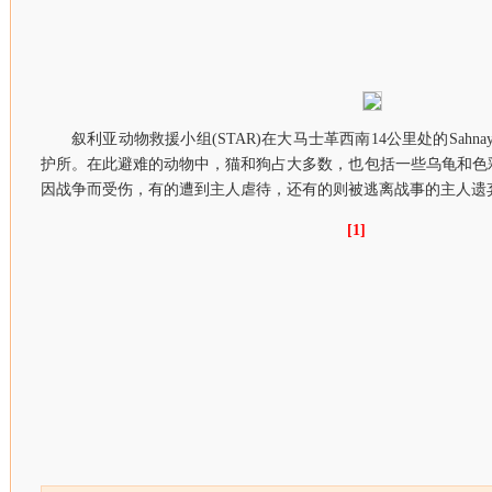
叙利亚动物救援小组(STAR)在大马士革西南14公里处的Sahn
护所。在此避难的动物中，猫和狗占大多数，也包括一些乌龟和色
因战争而受伤，有的遭到主人虐待，还有的则被逃离战事的主人遗
[1]